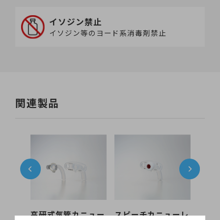
イソジン禁止
イソジン等のヨード系消毒剤禁止
関連製品
ューレ
高研式気管カニュー
スピーチカニューレ
コー